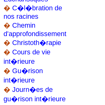
�
C�l�bration de
nos racines
�
Chemin
d'approfondissement
�
Christoth�rapie
�
Cours de vie
int�rieure
�
Gu�rison
int�rieure
�
Journ�es de
gu�rison int�rieure