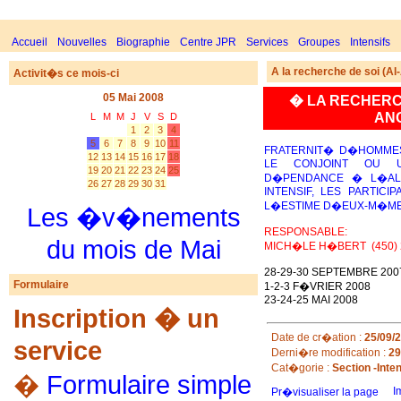
Accueil
Nouvelles
Biographie
Centre JPR
Services
Groupes
Intensifs
A la recherche de soi (Al
Activit�s ce mois-ci
05 Mai 2008
� LA RECHERCH
AN
L
M
M
J
V
S
D
1
2
3
4
5
6
7
8
9
10
11
FRATERNIT� D�HOMME
12
13
14
15
16
17
18
LE CONJOINT OU 
19
20
21
22
23
24
25
D�PENDANCE � L�AL
26
27
28
29
30
31
INTENSIF, LES PARTICI
L�ESTIME D�EUX-M�ME
Les �v�nements
RESPONSABLE:
du mois de Mai
MICH�LE H�BERT
(450)
28-29-30 SEPTEMBRE 200
Formulaire
1-2-3 F�VRIER 2008
23-24-25 MAI 2008
Inscription � un
Date de cr�ation :
25/09/
service
Derni�re modification :
29
Cat�gorie :
Section -Inten
�
Formulaire simple
I
Pr�visualiser la page