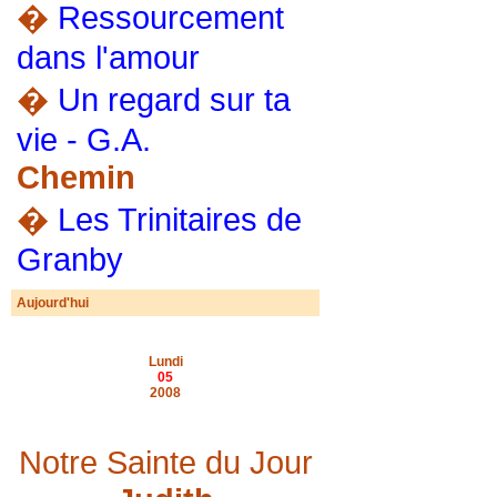
�
Ressourcement
dans l'amour
�
Un regard sur ta
vie - G.A.
Chemin
�
Les Trinitaires de
Granby
Aujourd'hui
Lundi
05
2008
Notre Sainte du Jour
Depuis plus de 800 ans, par un
esprit de service, ils se