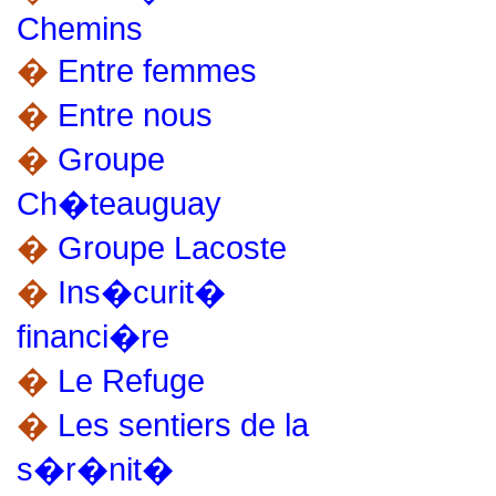
Chemins
�
Entre femmes
�
Entre nous
�
Groupe
Ch�teauguay
�
Groupe Lacoste
�
Ins�curit�
financi�re
�
Le Refuge
�
Les sentiers de la
s�r�nit�