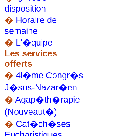
disposition
�
Horaire de
semaine
�
L'�quipe
Les services
offerts
�
4i�me Congr�s
J�sus-Nazar�en
�
Agap�th�rapie
(Nouveaut�)
�
Cat�ch�ses
Eucharistiques