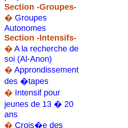
Section -Groupes-
�
Groupes
Autonomes
Section -Intensifs-
�
A la recherche de
soi (Al-Anon)
�
Approndissement
des �tapes
�
Intensif pour
jeunes de 13 � 20
ans
�
Crois�e des