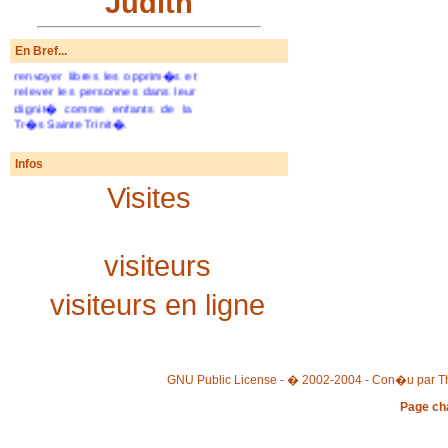
Judith
d�vouent pour les hommes et
les femmes afin de rompre les
cha�nes injustes, couper les
En Bref...
liens de la d�pendance,
renvoyer libres les opprim�s et
relever les personnes dans leur
dignit� comme enfants de la
Tr�s Sainte Trinit�.
Infos
Visites
visiteurs
visiteurs en ligne
GNU Public License - � 2002-2004 - Con�u par Th
Page ch