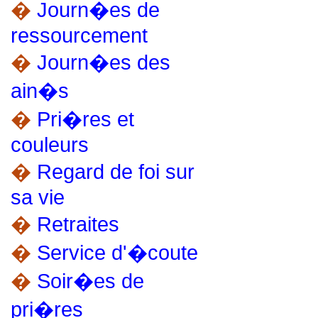
�
Journ�es de
ressourcement
�
Journ�es des
ain�s
�
Pri�res et
couleurs
�
Regard de foi sur
sa vie
�
Retraites
�
Service d'�coute
�
Soir�es de
pri�res