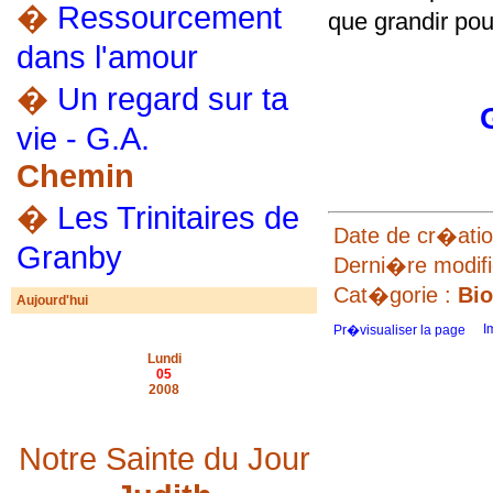
�
Ressourcement
que grandir pou
dans l'amour
�
Un regard sur ta
vie - G.A.
Chemin
�
Les Trinitaires de
Date de cr�atio
Granby
Derni�re modifi
Cat�gorie :
Bio
Aujourd'hui
I
Pr�visualiser la page
Lundi
05
2008
Notre Sainte du Jour
Depuis plus de 800 ans, par un
esprit de service, ils se