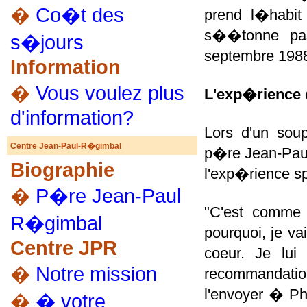
�
Co�t des
prend l�habit
s��tonne pas
s�jours
septembre 1988
Information
�
Vous voulez plus
L'exp�rience 
d'information?
Lors d'un sou
Centre Jean-Paul-R�gimbal
p�re Jean-Paul
Biographie
l'exp�rience sp
�
P�re Jean-Paul
"C'est comme s
R�gimbal
pourquoi, je va
Centre JPR
coeur. Je lui
�
Notre mission
recommandatio
l'envoyer � Pho
�
� votre