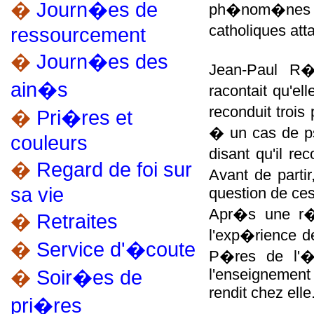
�
Journ�es de
ph�nom�nes spi
catholiques at
ressourcement
�
Journ�es des
Jean-Paul R�g
ain�s
racontait qu'ell
reconduit trois
�
Pri�res et
� un cas de psy
couleurs
disant qu'il re
�
Regard de foi sur
Avant de partir
sa vie
question de ces
Apr�s une r�f
�
Retraites
l'exp�rience d
�
Service d'�coute
P�res de l'�
�
Soir�es de
l'enseignement 
rendit chez elle
pri�res