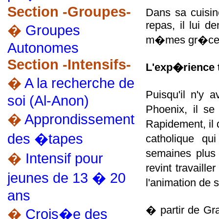
Section -Groupes-
Dans sa cuisin
repas, il lui 
�
Groupes
m�mes gr�ces 
Autonomes
Section -Intensifs-
L'exp�rience 
�
A la recherche de
Puisqu'il n'y
soi (Al-Anon)
Phoenix, il s
�
Approndissement
Rapidement, il 
des �tapes
catholique qu
semaines plus 
�
Intensif pour
revint travaille
jeunes de 13 � 20
l'animation de
ans
� partir de Gra
�
Crois�e des