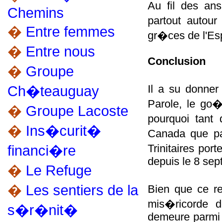
Au fil des ans
Chemins
partout autou
�
Entre femmes
gr�ces de l'Es
�
Entre nous
Conclusion
�
Groupe
Ch�teauguay
Il a su donner
Parole, le go
�
Groupe Lacoste
pourquoi tant
�
Ins�curit�
Canada que pa
financi�re
Trinitaires po
depuis le 8 se
�
Le Refuge
�
Les sentiers de la
Bien que ce re
mis�ricorde 
s�r�nit�
demeure parmi 