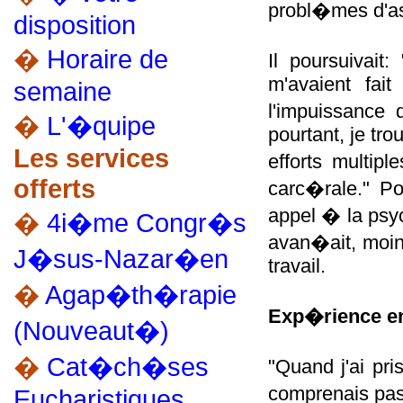
probl�mes d'a
disposition
�
Horaire de
Il poursuivait
m'avaient fai
semaine
l'impuissance 
�
L'�quipe
pourtant, je tr
Les services
efforts multip
offerts
carc�rale." Po
appel � la psyc
�
4i�me Congr�s
avan�ait, moin
J�sus-Nazar�en
travail.
�
Agap�th�rapie
Exp�rience en
(Nouveaut�)
�
Cat�ch�ses
"Quand j'ai pri
comprenais pas.
Eucharistiques