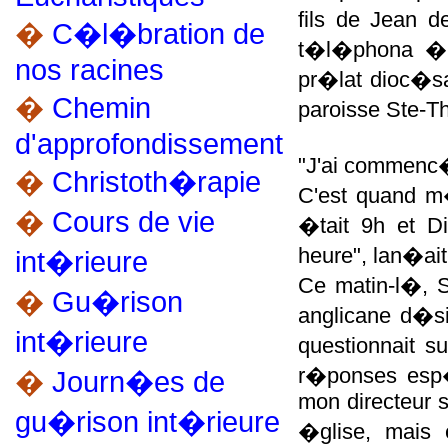
fils de Jean d
�
C�l�bration de
t�l�phona � l
nos racines
pr�lat dioc�sa
�
Chemin
paroisse Ste-
d'approfondissement
"J'ai commenc�
�
Christoth�rapie
C'est quand m�
�
Cours de vie
�tait 9h et D
heure", lan�ait
int�rieure
Ce matin-l�, S
�
Gu�rison
anglicane d�si
int�rieure
questionnait s
r�ponses esp�
�
Journ�es de
mon directeur sp
gu�rison int�rieure
�glise, mais e