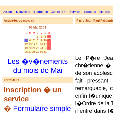
Accueil
Nouvelles
Biographie
Centre JPR
Services
Groupes
Intensifs
Activit�s ce mois-ci
P�re Jean-Paul R�gimb
05 Mai 2008
L
M
M
J
V
S
D
1
2
3
4
5
6
7
8
9
10
11
12
13
14
15
16
17
18
19
20
21
22
23
24
25
26
27
28
29
30
31
Le P�re Jea
Les �v�nements
chr�tienne � N
du mois de Mai
de son adolesc
fait pressan
Formulaire
remarquable, 
Inscription � un
enfin l�uniqu
service
l�Ordre de la 
�
Formulaire simple
il entre dans 