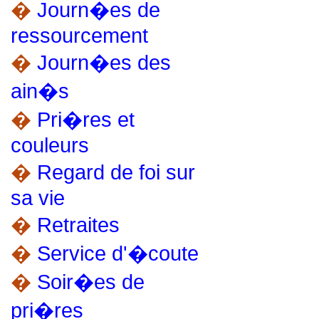
�
Journ�es de
ressourcement
�
Journ�es des
ain�s
�
Pri�res et
couleurs
�
Regard de foi sur
sa vie
�
Retraites
�
Service d'�coute
�
Soir�es de
pri�res