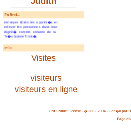
Judith
d�vouent pour les hommes et
les femmes afin de rompre les
cha�nes injustes, couper les
En Bref...
liens de la d�pendance,
renvoyer libres les opprim�s et
relever les personnes dans leur
dignit� comme enfants de la
Tr�s Sainte Trinit�.
Infos
Visites
visiteurs
visiteurs en ligne
GNU Public License - � 2002-2004 - Con�u par Th
Page ch