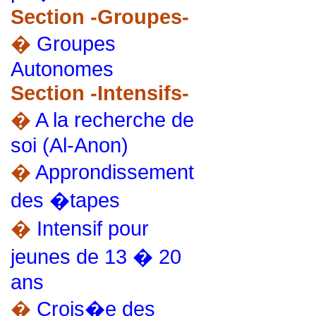
Section -Groupes-
�
Groupes
Autonomes
Section -Intensifs-
�
A la recherche de
soi (Al-Anon)
�
Approndissement
des �tapes
�
Intensif pour
jeunes de 13 � 20
ans
�
Crois�e des