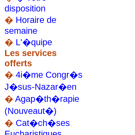
disposition
�
Horaire de
semaine
�
L'�quipe
Les services
offerts
�
4i�me Congr�s
J�sus-Nazar�en
�
Agap�th�rapie
(Nouveaut�)
�
Cat�ch�ses
Eucharistiques