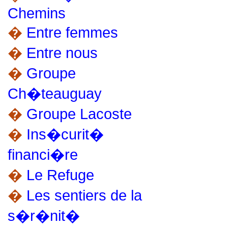
Chemins
�
Entre femmes
�
Entre nous
�
Groupe
Ch�teauguay
�
Groupe Lacoste
�
Ins�curit�
financi�re
�
Le Refuge
�
Les sentiers de la
s�r�nit�