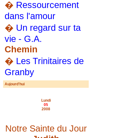
�
Ressourcement
dans l'amour
�
Un regard sur ta
vie - G.A.
Chemin
�
Les Trinitaires de
Granby
Aujourd'hui
Lundi
05
2008
Notre Sainte du Jour
Depuis plus de 800 ans, par un
esprit de service, ils se