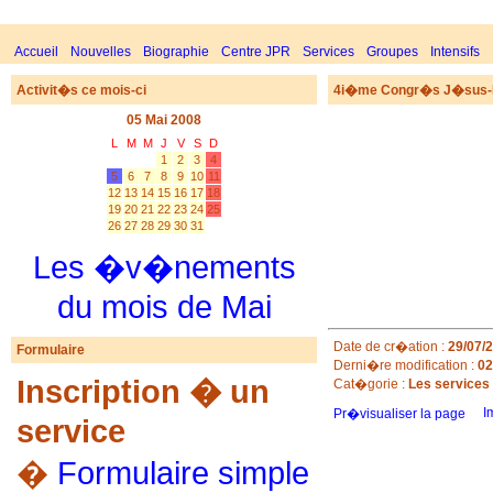
Accueil
Nouvelles
Biographie
Centre JPR
Services
Groupes
Intensifs
Activit�s ce mois-ci
4i�me Congr�s J�sus
05 Mai 2008
L
M
M
J
V
S
D
1
2
3
4
5
6
7
8
9
10
11
12
13
14
15
16
17
18
19
20
21
22
23
24
25
26
27
28
29
30
31
Les �v�nements
du mois de Mai
Date de cr�ation :
29/07/
Formulaire
Derni�re modification :
02
Inscription � un
Cat�gorie :
Les services 
I
Pr�visualiser la page
service
�
Formulaire simple