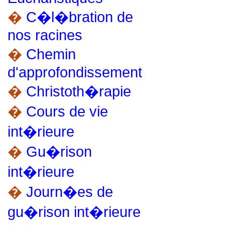
�
C�l�bration de
nos racines
�
Chemin
d'approfondissement
�
Christoth�rapie
�
Cours de vie
int�rieure
�
Gu�rison
int�rieure
�
Journ�es de
gu�rison int�rieure