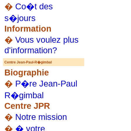
�
Co�t des
s�jours
Information
�
Vous voulez plus
d'information?
Centre Jean-Paul-R�gimbal
Biographie
�
P�re Jean-Paul
R�gimbal
Centre JPR
�
Notre mission
�
� votre