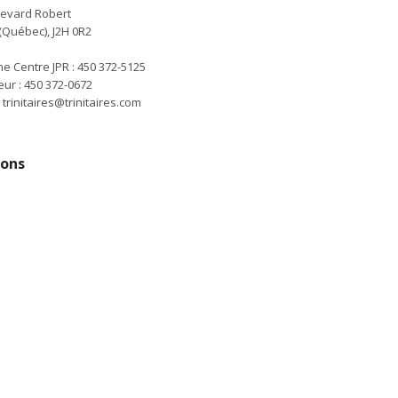
levard Robert
(Québec), J2H 0R2
e Centre JPR : 450 372-5125
eur : 450 372-0672
:
trinitaires@trinitaires.com
ions