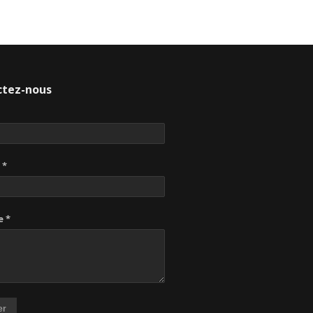
ctez-nous
 *
 *
er