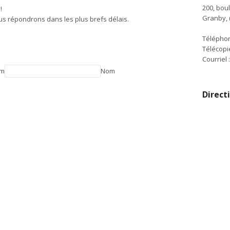
200, bou
!
Granby, 
ous répondrons dans les plus brefs délais.
Téléphon
Télécopi
Courriel 
om
Nom
Direct