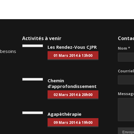
Activités à venir
Conta
Les Rendez-Vous CJPR
Nom *
 besoins
01 Mars 2014 à 13h00
Courriel
Chemin
d’approfondissement
Message
02 Mars 2014 à 20h00
Agapèthérapie
09 Mars 2014 à 19h00
Envoy