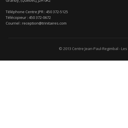
Granby, (Québec), J2H 0R2
Téléphone Centre JPR : 450 372-5125
Télécopieur : 450 372-0672
Courriel :
reception@trinitaires.com
© 2013 Centre Jean-Paul-Regimbal - Les T