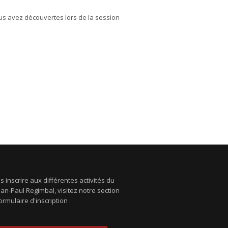
vous avez découvertes lors de la session
 inscrire aux différentes activités du
ean-Paul Regimbal, visitez notre section
ormulaire d'inscription :