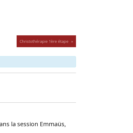
Christothérapie 1ère étape
»
dans la session Emmaüs,