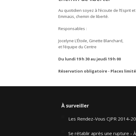
Au quotidien soyez à l’écoute de l’Esprit e
Emmaüs, chemin de liberté.
Responsables :
Jocelyne L’Étoile, Ginette Blanchard,
et l’équipe du Centre
Du lundi 19 h 30 au jeudi 19 h 00
Réservation obligatoire - Places limité
À surveiller
Les Rendez-Vous CJPR 2014-2
Se rétablir après une rupture - À