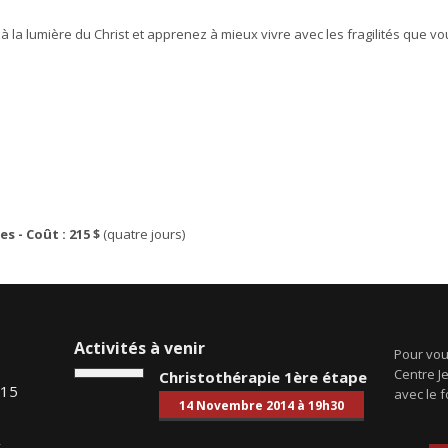
t à la lumière du Christ et apprenez à mieux vivre avec les fragilités que 
es - Coût : 215 $
(quatre jours)
Activités à venir
Pour vous
Centre J
Christothérapie 1ère étape
015
avec le f
14 Novembre 2014 à 19h30