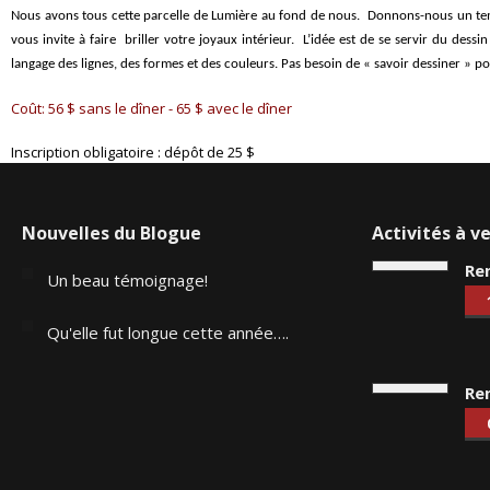
Nous avons tous cette parcelle de Lumière au fond de nous. Donnons-nous un temps d’
vous invite à faire briller votre joyaux intérieur. L’idée est de se servir du dess
langage des lignes, des formes et des couleurs. Pas besoin de « savoir dessiner » po
Coût: 56 $ sans le dîner - 65 $ avec le dîner
Inscription obligatoire : dépôt de 25 $
Nouvelles du Blogue
Activités à ve
Ren
Un beau témoignage!
Qu'elle fut longue cette année….
Ren